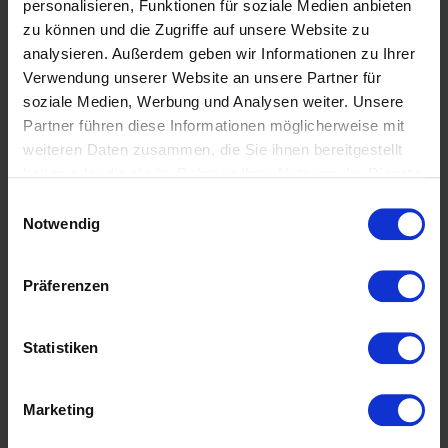
personalisieren, Funktionen für soziale Medien anbieten
zu können und die Zugriffe auf unsere Website zu
Sorry, but you do not have permission to view this content.
analysieren. Außerdem geben wir Informationen zu Ihrer
Willkommen
Verwendung unserer Website an unsere Partner für
soziale Medien, Werbung und Analysen weiter. Unsere
von
Thomas
|
März 30, 2020
|
Erwachsene
,
Jugend
,
Kinder
Partner führen diese Informationen möglicherweise mit
weiteren Daten zusammen, die Sie ihnen bereitgestellt
Sorry, but you do not have permission to view this content.
Suchen
haben oder die sie im Rahmen Ihrer Nutzung der Dienste
nach:
gesammelt haben. Sie geben Einwilligung zu unseren
Einwilligungsauswahl
Neueste Beiträge
Cookies, wenn Sie unsere Webseite weiterhin nutzen.
Notwendig
Aufwäremen
Theorie
Präferenzen
Erklärung Prüfungsprogramm
Willkommen
Neueste Kommentare
Statistiken
Archiv
Marketing
April 2020
März 2020